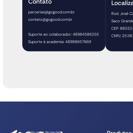
Contato
Localiz
parcerias@gogood.com.br
Rod. José C
contato@gogood.com.br
Saco Grande,
CEP: 8803
Suporte ao colaborador: 48984586255
CNPJ: 25.118
Suporte à academia: 48988657869
Bem-estar do seu lado