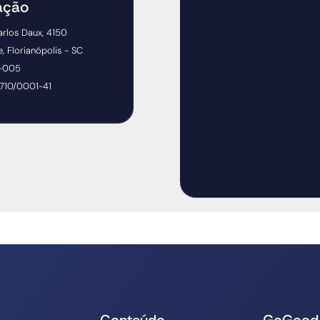
ação
arlos Daux, 4150
 Florianópolis - SC
2-005
.710/0001-41