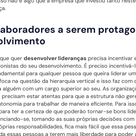
sso não é algo que a empresa que investiu tanto nest
ça.
laboradores a serem protago
olvimento
 que quer
desenvolver lideranças
precisa incentivar 
onistas do seu desenvolvimento. É preciso incentivá-l
fundamental para qualquer pessoa que queira liderar 
ca na questão da hierarquia vertical e isso faz com
a alguém com um cargo superior ao seu. As organiza
 precisam estar atentas para que a estrutura não gere
tonomia para trabalhar de maneira eficiente. Para iss
para ter a certeza de que poderão tornar-se bons líd
nciando-se, tomando as suas próprias decisões com 
óprias responsabilidades, fica mais fácil que essa pes
uda essas pessoas a terem mais liberdade para poder 