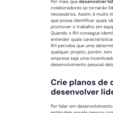
Por mais que
desenvolver li
colaboradores se tornarão lí
necessários. Assim, é muito 
que possa identificar quais s
promover o trabalho em equip
Quando o RH consegue identif
entender quais característic
RH perceba que uma determin
qualquer projeto, porém, tem
empresa seja uma incentivad
desenvolvimento pessoal dela
Crie planos de 
desenvolver li
Por falar em desenvolvimento
estimulem aquela pessoa com 