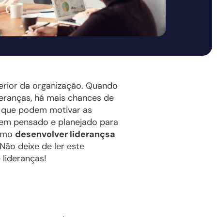
erior da organização. Quando
eranças, há mais chances de
 e que podem motivar as
 bem pensado e planejado para
como
desenvolver liderançsa
ão deixe de ler este
lideranças!