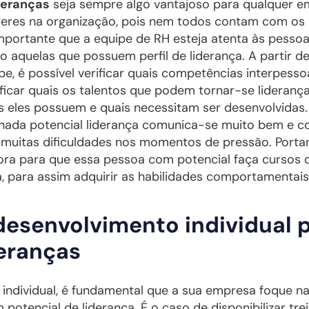
deranças
seja sempre algo vantajoso para qualquer e
deres na organização, pois nem todos contam com os 
importante que a equipe de RH esteja atenta às pess
ão aquelas que possuem perfil de liderança. A partir d
e, é possível verificar quais competências interpesso
icar quais os talentos que podem tornar-se liderança
as eles possuem e quais necessitam ser desenvolvidas.
ada potencial liderança comunica-se muito bem e c
 muitas dificuldades nos momentos de pressão. Portan
ora para que essa pessoa com potencial faça cursos 
, para assim adquirir as habilidades comportamentais
desenvolvimento individual 
deranças
 individual, é fundamental que a sua empresa foque n
potencial de liderança. É o caso de disponibilizar t