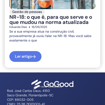
Gestão de pessoas
NR-18: o que é, para que serve e o
que mudou na norma atualizada
Eduarda Dias
16/05/2025
Se a sua empresa atua na construção civil,
provavelmente já ouviu falar na NR-18. Mas você sabe
exatamente o que
Ler artigo
Bem-estar do seu lado
Rod. José Carlos Daux, 4150
Saco Grande, Florianópolis-SC
CEP: 88032-005
CNPJ: 25.118.710/0001-41