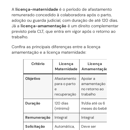
A
licença-maternidade
é o período de afastamento
remunerado concedido à colaboradora após o parto,
adoção ou guarda judicial, com duração de até 120 dias.
Já a
licença-amamentação
é um direito complementar
previsto pela CLT, que entra em vigor após o retorno ao
trabalho.
Confira as principais diferenças entre a licença
amamentação e a licença maternidade:
Critério
Licença
Licença
Maternidade
Amamentação
Objetivo
Afastamento
Apoiar a
para o parto
amamentação
e
no retorno ao
recuperação
trabalho
Duração
120 dias
1h/dia até os 6
(mínimo)
meses do bebê
Remuneração
Integral
Integral
Solicitação
Automática,
Deve ser